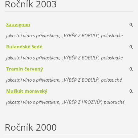
Ročník 2003
Sauvignon
0,75
jakostní víno s přívlastkem, „VÝBĚR Z BOBULÍ“, polosladké
Rulandské šedé
0,75
jakostní víno s přívlastkem, „VÝBĚR Z BOBULÍ“, polosladké
Tramín červený
0,75
jakostní víno s přívlastkem, „VÝBĚR Z BOBULÍ“, polosuché
Muškát moravský
0,75
jakostní víno s přívlastkem, „
VÝBĚR Z HROZNŮ
“, polosuché
Ročník 2000