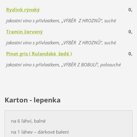
Ryzlink rýnský
0,75
jakostní víno s přívlastkem, „VÝBĚR Z HROZNŮ“, suché
Tramín červený
0,50
jakostní víno s přívlastkem, „VÝBĚR Z HROZNŮ“, suché
Pinot gris ( Rulandské šedé )
0,50
jakostní víno s přívlastkem, „VÝBĚR Z BOBULÍ“, polosuché
Karton - lepenka
na 6 láhví, balné
na 1 láhev – dárkové balení