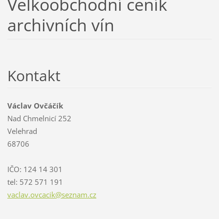
Velkoobchodní ceník
archivních vín
Kontakt
Václav Ovčáčík
Nad Chmelnicí 252
Velehrad
68706
IČO: 124 14 301
tel: 572 571 191
vaclav.o
vcacik@s
eznam.cz