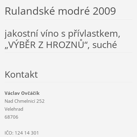
Rulandské modré 2009
jakostní víno s přívlastkem,
„VÝBĚR Z HROZNŮ“, suché
Kontakt
Václav Ovčáčík
Nad Chmelnicí 252
Velehrad
68706
IČO: 124 14 301