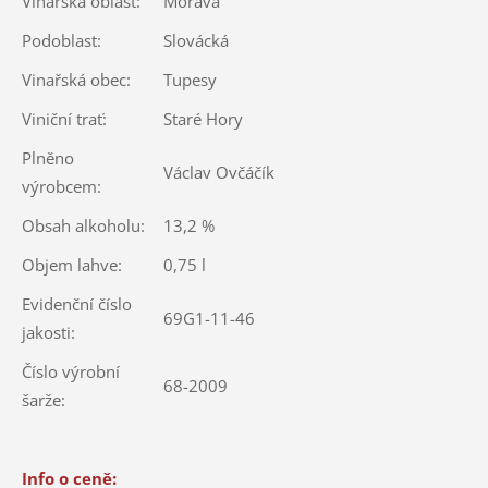
Vinařská oblast:
Morava
Podoblast:
Slovácká
Vinařská obec:
Tupesy
Viniční trať:
Staré Hory
Plněno
Václav Ovčáčík
výrobcem:
Obsah alkoholu:
13,2 %
Objem lahve:
0,75 l
Evidenční číslo
69G1-11-46
jakosti:
Číslo výrobní
68-2009
šarže:
Info o ceně: