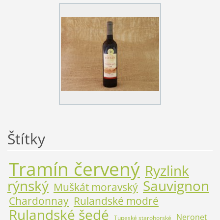
Štítky
Tramín červený
Ryzlink
rýnský
Sauvignon
Muškát moravský
Chardonnay
Rulandské modré
Rulandské šedé
Neronet
Tupeské starohorské