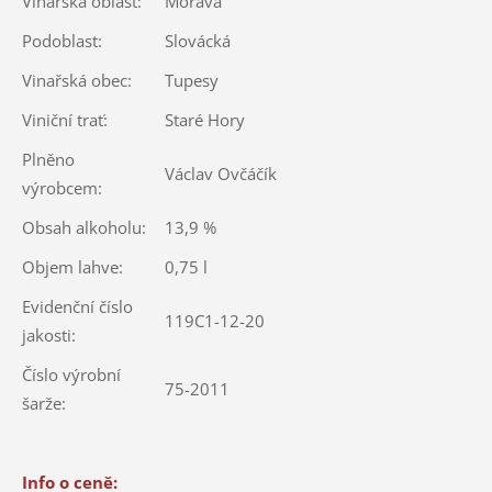
Vinařská oblast:
Morava
Podoblast:
Slovácká
Vinařská obec:
Tupesy
Viniční trať:
Staré Hory
Plněno
Václav Ovčáčík
výrobcem:
Obsah alkoholu:
13,9 %
Objem lahve:
0,75 l
Evidenční číslo
119C1-12-20
jakosti:
Číslo výrobní
75-2011
šarže:
Info o ceně: