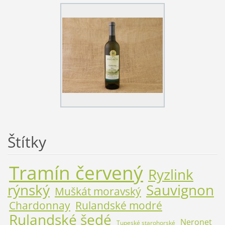
Štítky
Tramín červený
Ryzlink
rýnský
Sauvignon
Muškát moravský
Chardonnay
Rulandské modré
Rulandské šedé
Neronet
Tupeské starohorské