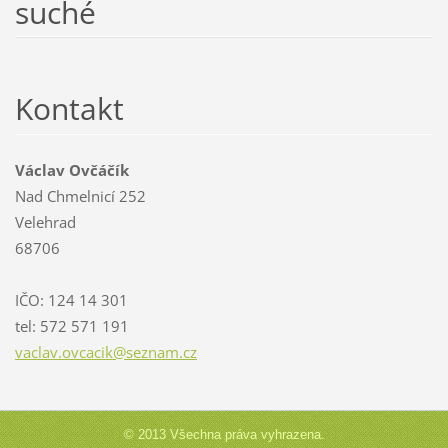
suché
Kontakt
Václav Ovčáčík
Nad Chmelnicí 252
Velehrad
68706
IČO: 124 14 301
tel: 572 571 191
vaclav.o
vcacik@s
eznam.cz
© 2013 Všechna práva vyhrazena.