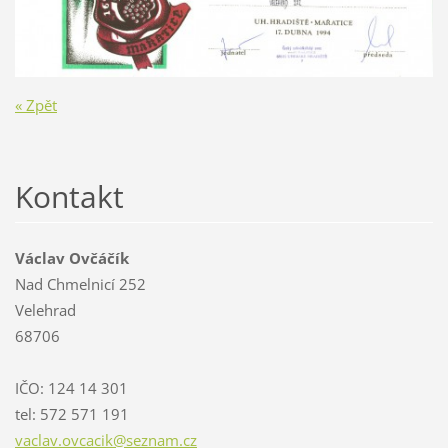
« Zpět
Kontakt
Václav Ovčáčík
Nad Chmelnicí 252
Velehrad
68706
IČO: 124 14 301
tel: 572 571 191
vaclav.o
vcacik@s
eznam.cz