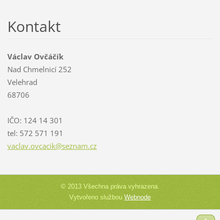
Kontakt
Václav Ovčáčík
Nad Chmelnicí 252
Velehrad
68706
IČO: 124 14 301
tel: 572 571 191
vaclav.o
vcacik@s
eznam.cz
© 2013 Všechna práva vyhrazena.
Vytvořeno službou
Webnode