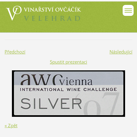
Předchozí
Následující
Spustit prezentaci
« Zpět